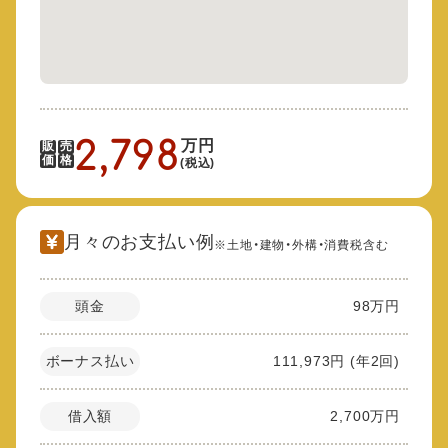
2,798
万円
販
売
価
格
(税込)
月々のお支払い例
※土地・建物・外構・消費税含む
頭金
98万円
ボーナス払い
111,973円 (年2回)
借入額
2,700万円