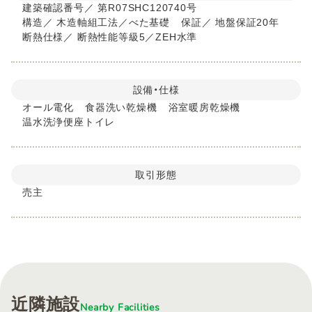
建築確認番号
／
第R07SHC120740号
構造
／
木造軸組工法／べた基礎
保証
／
地盤保証20年
断熱仕様
／
断熱性能等級5／ZEH水準
設備・仕様
オール電化
食器洗い乾燥機
浴室暖房乾燥機
温水洗浄便座トイレ
取引形態
売主
近隣施設
Nearby Facilities