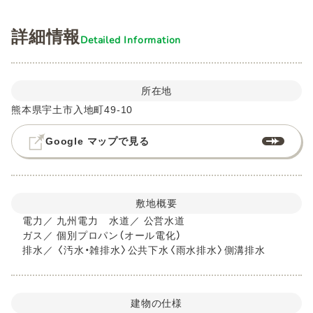
詳細情報
Detailed Information
所在地
熊本県宇土市入地町49-10
Google マップで見る
敷地概要
電力
／
九州電力
水道
／
公営水道
ガス
／
個別プロパン（オール電化）
排水
／
〈汚水・雑排水〉公共下水〈雨水排水〉側溝排水
建物の仕様