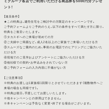
ミグループ各店でご利用いただける商品券を5000円分プレゼ
ント！
【進呈条件】
★この特典は、建売住宅をご検討中の方限定のキャンペーンです。
ご予約フォームよりご予約のうえ、以下の条件をすべて満たす方に限り、
特典をご進呈いたします。
①タカスギへのご来場が初めての方
②ご夫婦やご両親など、成人2名以上のご家族でご来場いただける方
③スムーズなご案内のため、事前のお電話でのヒアリングにご協力いた
だける方
④現地でのご見学およびアンケートにご協力いただける方
⑤他社様での契約・お申込みをされていない方
⑥ご予約フォームの入力内容に不備がない方
【ご注意事項】
※特典のお渡しは1家族様1回限りとさせていただきます（複数物件へご
来場の場合も同様です）。
※特典は後日、手渡しにてお渡しいたします。
※他キャンペーンとの併用はできません。
※本キャンペーンは予告なく変更・終了する場合がございます。