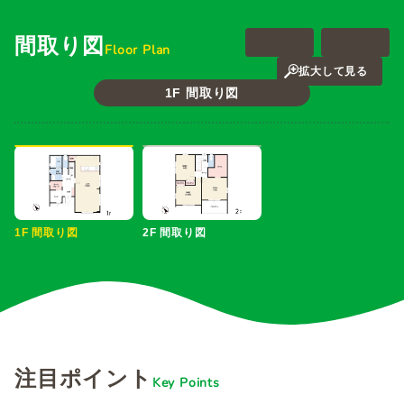
間取り図
Floor Plan
拡大して見る
拡大して見る
1F 間取り図
1F 間取り図
2F 間取り図
注目ポイント
Key Points