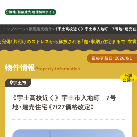
分譲地・新築建売 物件情報サイト
トップページ
新築建売物件
《宇土高校近く》 宇土市入地町 7号地・建売住宅
！片付けのストレスから解放される「超・収納」住宅
まるで“衣裳部屋”の
最終更新日：2026/8/1
物件情報
Property Information
分譲
公開中
宇土市
《宇土高校近く》 宇土市入地町 7号
地・建売住宅《7/27価格改定》