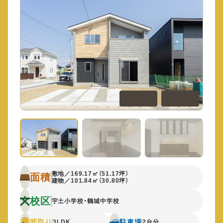
敷地／169.17㎡（51.17坪）
面積
建物／101.84㎡（30.80坪）
校区
宇土小学校・鶴城中学校
間取り
駐車場
3LDK
2台分