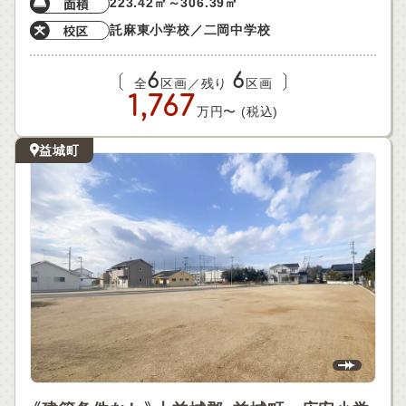
223.42㎡～306.39㎡
託麻東小学校／二岡中学校
6
6
全
区画／残り
区画
1,767
万円〜 (税込)
益城町