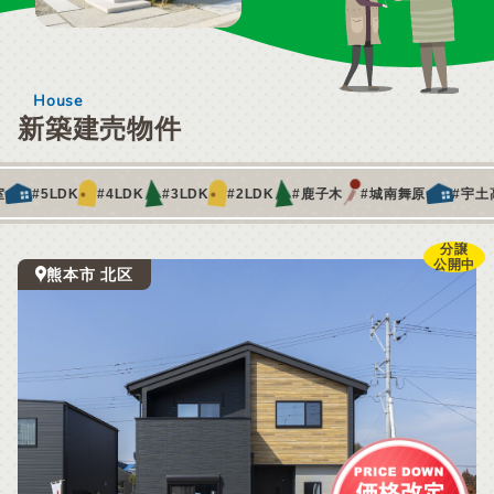
House
新築建売物件
屋
#和室
#5LDK
#4LDK
#3LDK
#2LDK
#鹿子木
#城南舞原
分譲
公開中
熊本市 北区