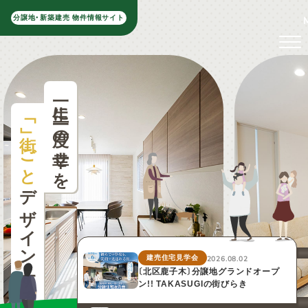
分譲地・新築建売 物件情報サイト
一生に一度の幸せを
「
街
」
ごと
デザインする
建売住宅見学会
2026.08.02
〔北区鹿子木〕分譲地グランドオープ
ン!! TAKASUGIの街びらき