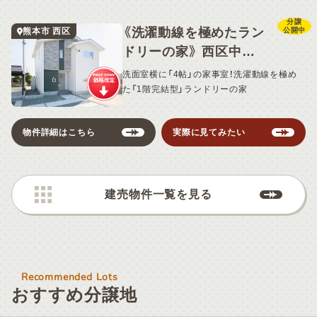
分譲
《洗濯動線を極めたラン
熊本市 西区
公開中
ドリーの家》 西区中島6
号地・建売住宅 《7/27
洗面室横に「4帖」の家事室！洗濯動線を極め
価格改定》
た「1階完結型」ランドリーの家
物件詳細はこちら
実際に見てみたい
建売物件一覧を見る
Recommended Lots
おすすめ分譲地