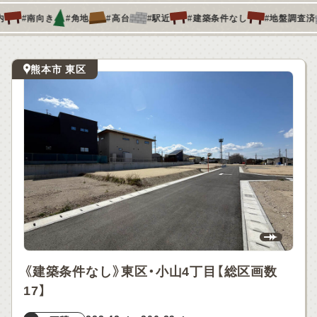
10分以内
#南向き
#角地
#高台
#駅近
#建築条件なし
#地
熊本市 東区
《建築条件なし》東区・小山4丁目【総区画数
17】