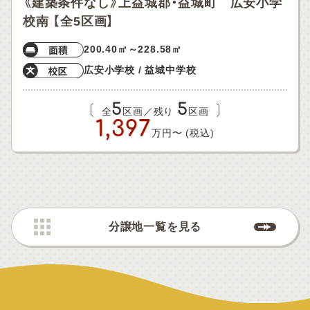
《建築条件なし》上益城郡・益城町 広安小学
校南 【全5区画】
200.40㎡～228.58㎡
広安小学校 / 益城中学校
5
5
全
区画／残り
区画
1,397
万円〜 (税込)
分譲地一覧を見る