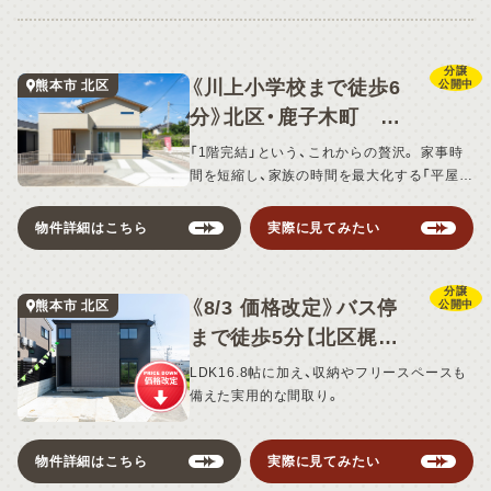
分譲
《川上小学校まで徒歩6
熊本市 北区
公開中
分》北区・鹿子木町 7
号地・デザイナーズ分譲
「1階完結」という、これからの贅沢。 家事時
住宅
間を短縮し、家族の時間を最大化する「平屋＋
α」の住まい。
物件詳細はこちら
実際に見てみたい
分譲
《8/3 価格改定》バス停
熊本市 北区
公開中
まで徒歩5分【北区梶尾
町 1期】
LDK16.8帖に加え、収納やフリースペースも
備えた実用的な間取り。
物件詳細はこちら
実際に見てみたい