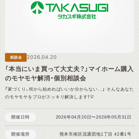
10:00 ～ 17:00 ご予約方法：WEB予約フォームよりお申し込
みください。 予約締切： ご見学希望日の前日17時まで ※WEB
からご予約いただいた後、スタッフより当日のご案内について
折り返しご連絡を差し上げます。 事前連絡をもって予約確定
となりますのでご了承ください。 ■お問い合わせについて 休業
期間中のお電話は留守番電話等の対応となります。 メールや
WEBから頂きましたお問い合わせにつきましては、2026年5月
2026.04.20
7日（木）より順次対応させていただきます。 期間中はご不便を
相談会
お掛けいたしますが、何卒ご了承下さいますようお願い申し上
「本当にいま買って大丈夫？」マイホーム購入
げます。
のモヤモヤ解消・個別相談会
「家づくり、何から始めればいいか分からない…」 そんなあなた
のモヤモヤをプロがスッキリ解決します！💡
開催日時
2026年04月20日〜2026年05月31日
開催場所
熊本市南区流通団地1丁目 42番1号