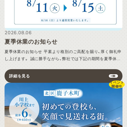
2026.08.06
夏季休業のお知らせ
夏季休業のお知らせ 平素より格別のご高配を賜り、厚く御礼申
し上げます。 誠に勝手ながら、弊社では下記の期間を夏季休業
とさせていただきます。 【夏季休業期間】 2026年8月11日（火）
～8月15日（土） ※8月16日（日）より通常営業いたします。 休
詳細を見る
業期間中の物件見学について 休業期間中も、物件見学について
イベント
開催中
は事前予約制にて対応いたします。 見学をご希望のお客様は、
Web予約フォームよりお申し込みください。 当日のご予約は、
見学希望時間の2時間前までにお願いいたします。 ※ご予約状
況により、ご希望の日時に沿えない場合がございます。あらか
じめご了承ください。 各種お問い合わせへの対応について 休
業期間中にいただいた資料請求やご質問などのお問い合わせに