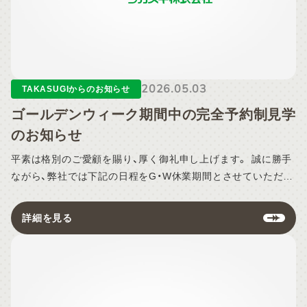
項目例： 保険加入の有無（あり／なし／不明）、わかる場合は保
険会社名 可能な限り迅速に対応させていただきますが、現在多
くのお問い合わせをいただいているため、ご訪問や対応日時の
お約束にお時間をいただく場合がございます。 ご不便をおか
けいたしますが、ご理解とご協力を賜りますようお願い申し上
2026.05.03
げます。
TAKASUGIからのお知らせ
ゴールデンウィーク期間中の完全予約制見学
のお知らせ
平素は格別のご愛顧を賜り、厚く御礼申し上げます。 誠に勝手
ながら、弊社では下記の日程をG・W休業期間とさせていただき
ます。 ■G・W休業期間 2026年5月4日（月）～ 2026年5月6日
（水） ※2026年5月7日（木）より通常営業いたします。 【対象拠
詳細を見る
点】 TAKASUGI 熊本本社 TAKASUGI 久留米支店 KAB総合住
宅展示場 ■休業期間中の熊本県内の建売住宅のご見学について
は「完全予約制」にてご見学いただけます。 ・「帰省に合わせて
家族で見学したい」 ・「休みの間にゆっくり検討したい」という
お客様は、ぜひこの機会をご活用ください。 ご案内時間：