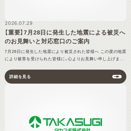
2026.07.29
【重要】7月28日に発生した地震による被災へ
のお見舞いと対応窓口のご案内
7月28日に発生した地震により被災された皆様へ この度の地震
により被害を受けられた皆様に、心よりお見舞い申し上げま
す。 皆様の身の安全と、一日も早い復旧をスタッフ一同心より
お祈り申し上げます。 地震の影響によるお住まいの破損、設備
詳細を見る
の不具合、点検・メンテナンスのご依頼につきましては、下記よ
りお申し込みを受け付けております。 ■ お問い合わせ・点検の
ご依頼はこちら https://takasugi.co.jp/maintenance/ 【ご依
頼時のお願い】 今後の復旧対応および保険適用のご相談をスム
ーズに進めるため、フォーム内の「ご依頼内容」欄（またはご連
絡時）に「地震保険・火災保険のご加入の有無」をご記入（お知ら
せ）いただけますようご協力をお願い申し上げます。 〇ご記入