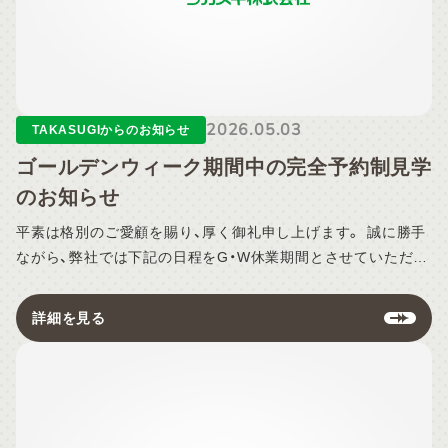
項目例： 保険加入の有無（あり／なし／不明）、わかる場合は保
険会社名 可能な限り迅速に対応させていただきますが、現在多
くのお問い合わせをいただいているため、ご訪問や対応日時の
お約束にお時間をいただく場合がございます。 ご不便をおか
けいたしますが、ご理解とご協力を賜りますようお願い申し上
2026.05.03
げます。
TAKASUGIからのお知らせ
ゴールデンウィーク期間中の完全予約制見学
のお知らせ
平素は格別のご愛顧を賜り、厚く御礼申し上げます。 誠に勝手
ながら、弊社では下記の日程をG・W休業期間とさせていただき
ます。 ■G・W休業期間 2026年5月4日（月）～ 2026年5月6日
（水） ※2026年5月7日（木）より通常営業いたします。 【対象拠
詳細を見る
点】 TAKASUGI 熊本本社 TAKASUGI 久留米支店 KAB総合住
宅展示場 ■休業期間中の熊本県内の建売住宅のご見学について
は「完全予約制」にてご見学いただけます。 ・「帰省に合わせて
家族で見学したい」 ・「休みの間にゆっくり検討したい」という
お客様は、ぜひこの機会をご活用ください。 ご案内時間：