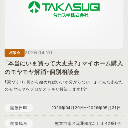
10:00 ～ 17:00 ご予約方法：WEB予約フォームよりお申し込
みください。 予約締切： ご見学希望日の前日17時まで ※WEB
からご予約いただいた後、スタッフより当日のご案内について
折り返しご連絡を差し上げます。 事前連絡をもって予約確定
となりますのでご了承ください。 ■お問い合わせについて 休業
期間中のお電話は留守番電話等の対応となります。 メールや
WEBから頂きましたお問い合わせにつきましては、2026年5月
2026.04.20
7日（木）より順次対応させていただきます。 期間中はご不便を
相談会
お掛けいたしますが、何卒ご了承下さいますようお願い申し上
「本当にいま買って大丈夫？」マイホーム購入
げます。
のモヤモヤ解消・個別相談会
「家づくり、何から始めればいいか分からない…」 そんなあなた
のモヤモヤをプロがスッキリ解決します！💡
開催日時
2026年04月20日〜2026年05月31日
開催場所
熊本市南区流通団地1丁目 42番1号