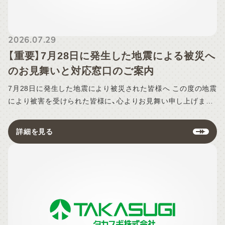
2026.07.29
【重要】7月28日に発生した地震による被災へ
のお見舞いと対応窓口のご案内
7月28日に発生した地震により被災された皆様へ この度の地震
により被害を受けられた皆様に、心よりお見舞い申し上げま
す。 皆様の身の安全と、一日も早い復旧をスタッフ一同心より
お祈り申し上げます。 地震の影響によるお住まいの破損、設備
詳細を見る
の不具合、点検・メンテナンスのご依頼につきましては、下記よ
りお申し込みを受け付けております。 ■ お問い合わせ・点検の
ご依頼はこちら https://takasugi.co.jp/maintenance/ 【ご依
頼時のお願い】 今後の復旧対応および保険適用のご相談をスム
ーズに進めるため、フォーム内の「ご依頼内容」欄（またはご連
絡時）に「地震保険・火災保険のご加入の有無」をご記入（お知ら
せ）いただけますようご協力をお願い申し上げます。 〇ご記入