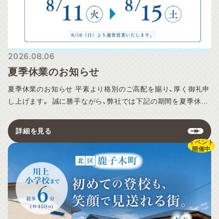
2026.08.06
夏季休業のお知らせ
夏季休業のお知らせ 平素より格別のご高配を賜り、厚く御礼申
し上げます。 誠に勝手ながら、弊社では下記の期間を夏季休業
とさせていただきます。 【夏季休業期間】 2026年8月11日（火）
～8月15日（土） ※8月16日（日）より通常営業いたします。 休
詳細を見る
業期間中の物件見学について 休業期間中も、物件見学について
イベント
開催中
は事前予約制にて対応いたします。 見学をご希望のお客様は、
Web予約フォームよりお申し込みください。 当日のご予約は、
見学希望時間の2時間前までにお願いいたします。 ※ご予約状
況により、ご希望の日時に沿えない場合がございます。あらか
じめご了承ください。 各種お問い合わせへの対応について 休
業期間中にいただいた資料請求やご質問などのお問い合わせに